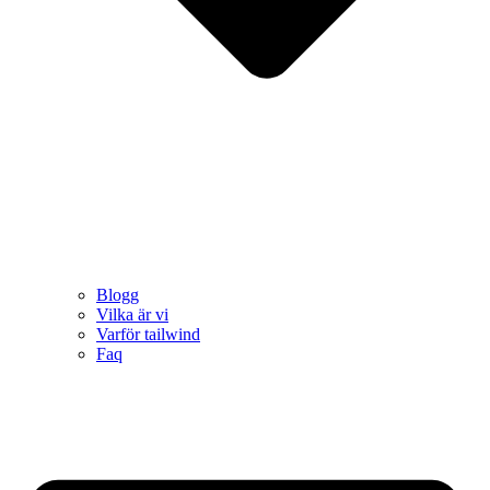
Blogg
Vilka är vi
Varför tailwind
Faq