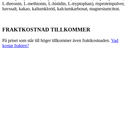
L-threonin, L-methionin, L-histidin, L-tryptophan), risproteinpulver,
havssalt, kakao, kaliumklorid, kalciumkarbonat, magnesiumcitrat.
FRAKTKOSTNAD TILLKOMMER
På priset som står till höger tillkommer även fraktkostnaden.
Vad
kostar frakten?