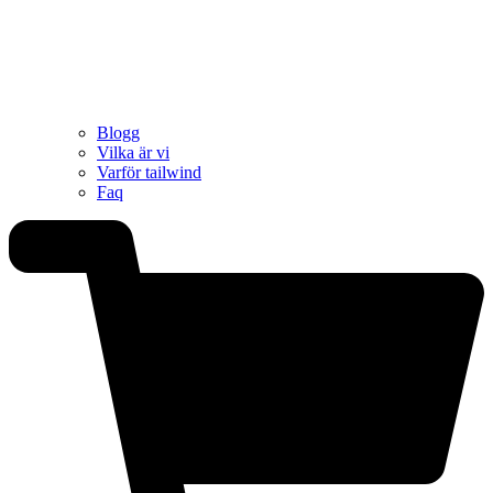
Blogg
Vilka är vi
Varför tailwind
Faq