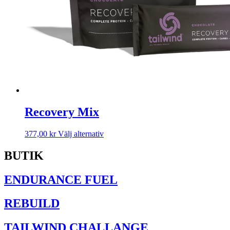
Recovery Mix
Den
377,00
kr
Välj alternativ
här
produkten
BUTIK
har
flera
ENDURANCE FUEL
varianter.
De
olika
REBUILD
alternativen
kan
TAILWIND CHALLANGE
väljas