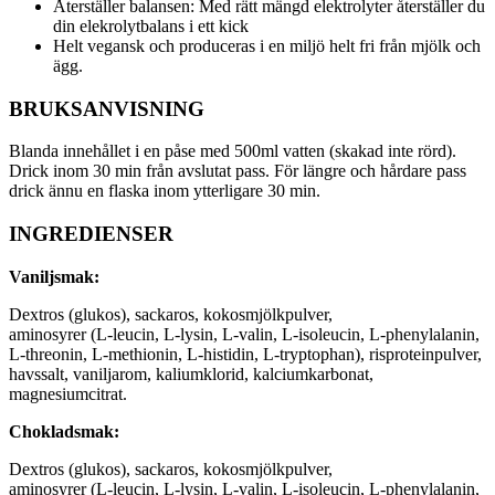
Återställer balansen: Med rätt mängd elektrolyter återställer du
din elekrolytbalans i ett kick
Helt vegansk och produceras i en miljö helt fri från mjölk och
ägg.
BRUKSANVISNING
Blanda innehållet i en påse med 500ml vatten (skakad inte rörd).
Drick inom 30 min från avslutat pass. För längre och hårdare pass
drick ännu en flaska inom ytterligare 30 min.
INGREDIENSER
Vaniljsmak:
Dextros (glukos), sackaros, kokosmjölkpulver,
aminosyrer (L-leucin, L-lysin, L-valin, L-isoleucin, L-phenylalanin,
L-threonin, L-methionin, L-histidin, L-tryptophan), risproteinpulver,
havssalt, vaniljarom, kaliumklorid, kalciumkarbonat,
magnesiumcitrat.
Chokladsmak:
Dextros (glukos), sackaros, kokosmjölkpulver,
aminosyrer (L-leucin, L-lysin, L-valin, L-isoleucin, L-phenylalanin,