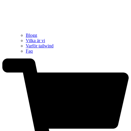
Blogg
Vilka är vi
Varför tailwind
Faq