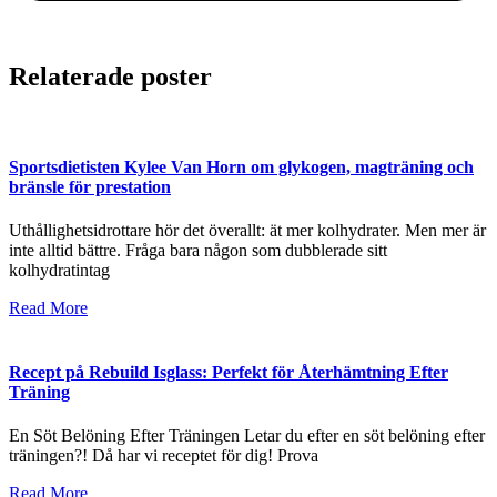
Relaterade poster
Sportsdietisten Kylee Van Horn om glykogen, magträning och
bränsle för prestation
Uthållighetsidrottare hör det överallt: ät mer kolhydrater. Men mer är
inte alltid bättre. Fråga bara någon som dubblerade sitt
kolhydratintag
Read More
Recept på Rebuild Isglass: Perfekt för Återhämtning Efter
Träning
En Söt Belöning Efter Träningen Letar du efter en söt belöning efter
träningen?! Då har vi receptet för dig! Prova
Read More