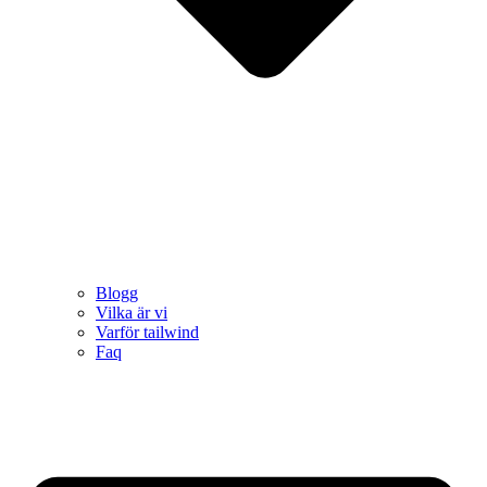
Blogg
Vilka är vi
Varför tailwind
Faq