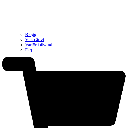
Blogg
Vilka är vi
Varför tailwind
Faq