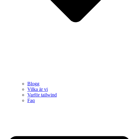
Blogg
Vilka är vi
Varför tailwind
Faq