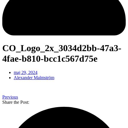
CO_Logo_2x_3034d2bb-47a3-
4fae-b810-bcc1c567d75e
maj 29, 2024
Alexander Malmström
Previous
Share the Post: