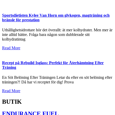
Sportsdietisten Kylee Van Horn om glykogen, magträning och
bränsle för prestation
Uthållighetsidrottare hör det överallt: ät mer kolhydrater. Men mer är
inte alltid bättre. Fråga bara någon som dubblerade sitt
kolhydratintag
Read More
Recept på Rebuild Isglass: Perfekt för Återhämtning Efter
Träning
En Söt Belöning Efter Träningen Letar du efter en söt belöning efter
träningen?! Då har vi receptet för dig! Prova
Read More
BUTIK
ENDURANCE FUEL