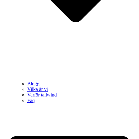
Blogg
Vilka är vi
Varför tailwind
Faq