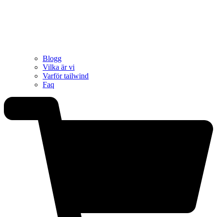
Blogg
Vilka är vi
Varför tailwind
Faq