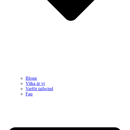
Blogg
Vilka är vi
Varför tailwind
Faq