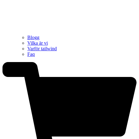
Blogg
Vilka är vi
Varför tailwind
Faq