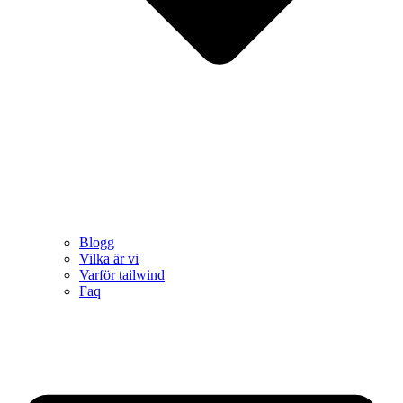
Blogg
Vilka är vi
Varför tailwind
Faq