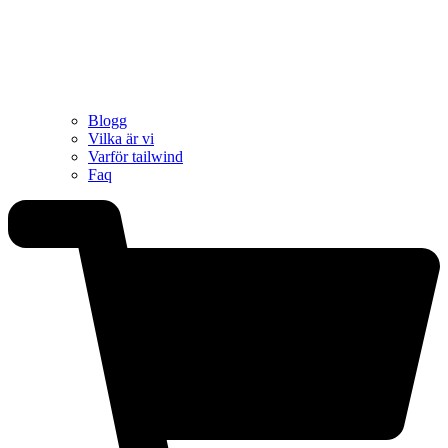
Blogg
Vilka är vi
Varför tailwind
Faq